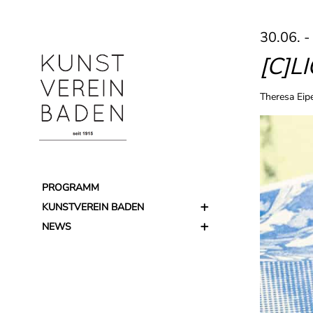
30.06. -
[C]L
Theresa Eipe
PROGRAMM
KUNSTVEREIN BADEN
NEWS