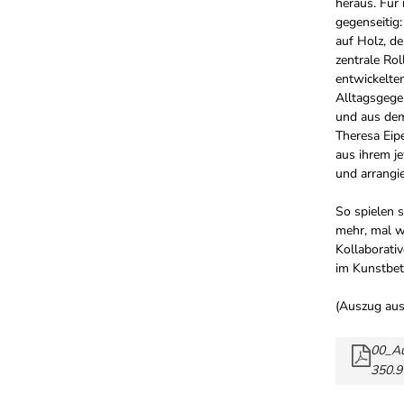
heraus. Für 
gegenseitig
auf Holz, d
zentrale Ro
entwickelten
Alltagsgegen
und aus dem
Theresa Eip
aus ihrem je
und arrangi
So spielen 
mehr, mal w
Kollaborativ
im Kunstbet
(Auszug aus
00_Au
350.9