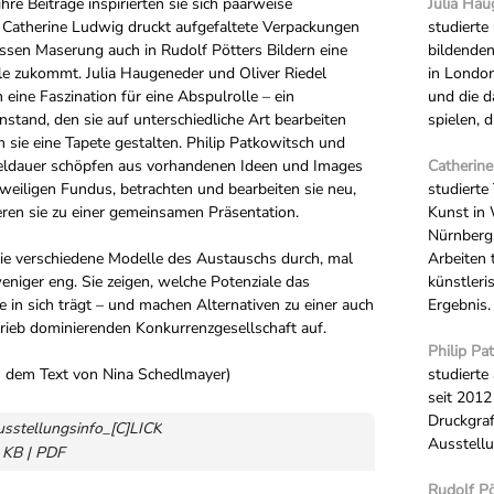
ihre Beiträge inspirierten sie sich paarweise
Julia Ha
: Catherine Ludwig druckt aufgefaltete Verpackungen
studierte
essen Maserung auch in Rudolf Pötters Bildern eine
bildenden
lle zukommt. Julia Haugeneder und Oliver Riedel
in London
 eine Faszination für eine Abspulrolle – ein
und die d
stand, den sie auf unterschiedliche Art bearbeiten
spielen, 
 sie eine Tapete gestalten. Philip Patkowitsch und
eldauer schöpfen aus vorhandenen Ideen und Images
Catherin
weiligen Fundus, betrachten und bearbeiten sie neu,
studierte
eren sie zu einer gemeinsamen Präsentation.
Kunst in
Nürnberg
sie verschiedene Modelle des Austauschs durch, mal
Arbeiten 
eniger eng. Sie zeigen, welche Potenziale das
künstleri
e in sich trägt – und machen Alternativen zu einer auch
Ergebnis.
rieb dominierenden Konkurrenzgesellschaft auf.
Philip Pa
 dem Text von Nina Schedlmayer)
studierte
seit 2012
Druckgrafi
sstellungsinfo_[C]LICK
Ausstellu
 KB | PDF
Rudolf Pö