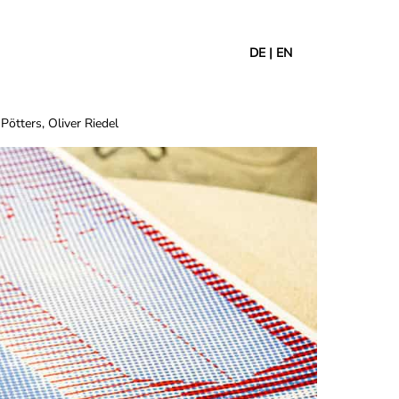
DE
|
EN
Pötters, Oliver Riedel