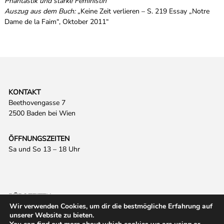
Phantastik und starke Feministin
Auszug aus dem Buch:
„Keine Zeit verlieren – S. 219 Essay „Notre
Dame de la Faim“, Oktober 2011“
KONTAKT
Beethovengasse 7
2500 Baden bei Wien
ÖFFNUNGSZEITEN
Sa und So 13 – 18 Uhr
BÜROZEITEN
Wir verwenden Cookies, um dir die bestmögliche Erfahrung auf
Fr 10 – 17 Uhr
unserer Website zu bieten.
office@kunstvereinbaden.at