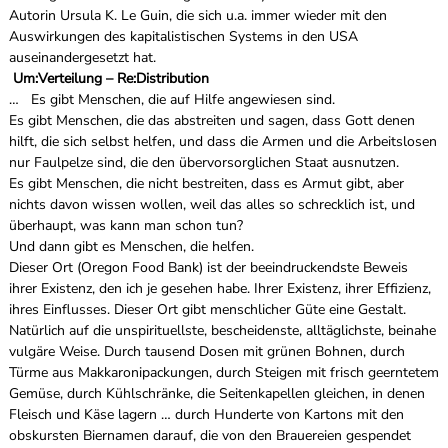
Autorin Ursula K. Le Guin, die sich u.a. immer wieder mit den
Auswirkungen des kapitalistischen Systems in den USA
auseinandergesetzt hat.
Um:Verteilung – Re:Distribution
… Es gibt Menschen, die auf Hilfe angewiesen sind.
Es gibt Menschen, die das abstreiten und sagen, dass Gott denen
hilft, die sich selbst helfen, und dass die Armen und die Arbeitslosen
nur Faulpelze sind, die den übervorsorglichen Staat ausnutzen.
Es gibt Menschen, die nicht bestreiten, dass es Armut gibt, aber
nichts davon wissen wollen, weil das alles so schrecklich ist, und
überhaupt, was kann man schon tun?
Und dann gibt es Menschen, die helfen.
Dieser Ort (Oregon Food Bank) ist der beeindruckendste Beweis
ihrer Existenz, den ich je gesehen habe. Ihrer Existenz, ihrer Effizienz,
ihres Einflusses. Dieser Ort gibt menschlicher Güte eine Gestalt.
Natürlich auf die unspirituellste, bescheidenste, alltäglichste, beinahe
vulgäre Weise. Durch tausend Dosen mit grünen Bohnen, durch
Türme aus Makkaronipackungen, durch Steigen mit frisch geerntetem
Gemüse, durch Kühlschränke, die Seitenkapellen gleichen, in denen
Fleisch und Käse lagern … durch Hunderte von Kartons mit den
obskursten Biernamen darauf, die von den Brauereien gespendet