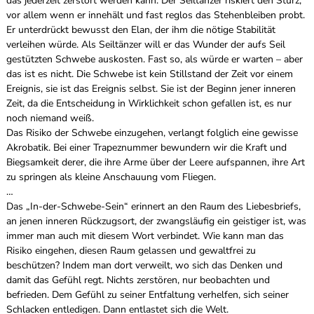
das jederzeit zerstört werden kann. Der Seiltänzer riskiert den Sturz,
vor allem wenn er innehält und fast reglos das Stehenbleiben probt.
Er unterdrückt bewusst den Elan, der ihm die nötige Stabilität
verleihen würde. Als Seiltänzer will er das Wunder der aufs Seil
gestützten Schwebe auskosten. Fast so, als würde er warten – aber
das ist es nicht. Die Schwebe ist kein Stillstand der Zeit vor einem
Ereignis, sie ist das Ereignis selbst. Sie ist der Beginn jener inneren
Zeit, da die Entscheidung in Wirklichkeit schon gefallen ist, es nur
noch niemand weiß.
Das Risiko der Schwebe einzugehen, verlangt folglich eine gewisse
Akrobatik. Bei einer Trapeznummer bewundern wir die Kraft und
Biegsamkeit derer, die ihre Arme über der Leere aufspannen, ihre Art
zu springen als kleine Anschauung vom Fliegen.
…
Das „In-der-Schwebe-Sein“ erinnert an den Raum des Liebesbriefs,
an jenen inneren Rückzugsort, der zwangsläufig ein geistiger ist, was
immer man auch mit diesem Wort verbindet. Wie kann man das
Risiko eingehen, diesen Raum gelassen und gewaltfrei zu
beschützen? Indem man dort verweilt, wo sich das Denken und
damit das Gefühl regt. Nichts zerstören, nur beobachten und
befrieden. Dem Gefühl zu seiner Entfaltung verhelfen, sich seiner
Schlacken entledigen. Dann entlastet sich die Welt.