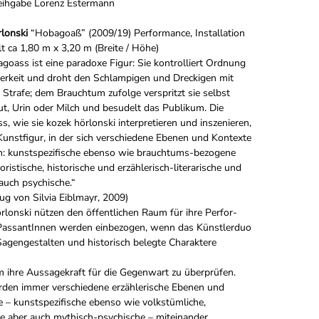
Leihgabe Lorenz Estermann
lonski
“Hobagoaß” (2009/19) Performance, Installation
lt ca 1,80 m x 3,20 m (Breite / Höhe)
goass ist eine paradoxe Figur: Sie kontrolliert Ordnung
erkeit und droht den Schlampigen und Dreckigen mit
r Strafe; dem Brauchtum zufolge verspritzt sie selbst
ut, Urin oder Milch und besudelt das Publikum. Die
, wie sie kozek hörlonski interpretieren und inszenieren,
Kunstfigur, in der sich verschiedene Ebenen und Kontexte
n: kunstspezifische ebenso wie brauchtums-bezogene
oristische, historische und erzählerisch-literarische und
 auch psychische.“
ug von Silvia Eiblmayr, 2009)
rlonski nützen den öffentlichen Raum für ihre Perfor-
PassantInnen werden einbezogen, wenn das Künstlerduo
agengestalten und historisch belegte Charaktere
m ihre Aussagekraft für die Gegenwart zu überprüfen.
rden immer verschiedene erzählerische Ebenen und
 – kunstspezifische ebenso wie volkstümliche,
he aber auch mythisch-psychische – miteinander