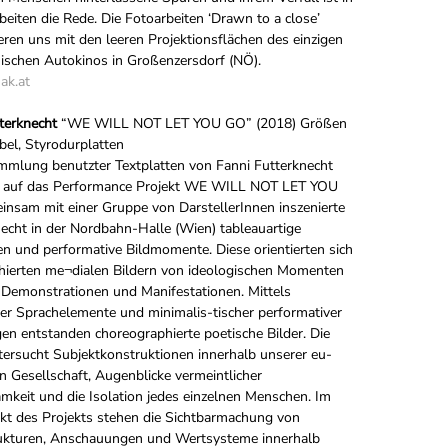
beiten die Rede. Die Fotoarbeiten ‘Drawn to a close’
eren uns mit den leeren Projektionsflächen des einzigen
hischen Autokinos in Großenzersdorf (NÖ).
ak.at
terknecht
“WE WILL NOT LET YOU GO” (2018) Größen
abel, Styrodurplatten
mmlung benutzter Textplatten von Fanni Futterknecht
en auf das Performance Projekt WE WILL NOT LET YOU
nsam mit einer Gruppe von DarstellerInnen inszenierte
echt in der Nordbahn-Halle (Wien) tableauartige
en und performative Bildmomente. Diese orientierten sich
hierten me¬dialen Bildern von ideologischen Momenten
Demonstrationen und Manifestationen. Mittels
er Sprachelemente und minimalis-tischer performativer
n entstanden choreographierte poetische Bilder. Die
tersucht Subjektkonstruktionen innerhalb unserer eu-
n Gesellschaft, Augenblicke vermeintlicher
keit und die Isolation jedes einzelnen Menschen. Im
kt des Projekts stehen die Sichtbarmachung von
ukturen, Anschauungen und Wertsysteme innerhalb