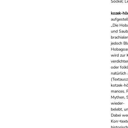
Sockel: 
kozek-hör
aufgestel
„Die Hoba
und Saub
brachiale
jedoch Bl
Hobagoass
wird zur 
verdichte
oder folkl
natürlich
(Textausz
kotzek-hö
mances. 
Mythen, S
wieder-
belebt, u
Dabei we
Kon¬texte
historisc