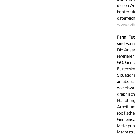
diesen Ar
konfronti
österreic
www.czih
Fanni Fut
sind vari
Die Ansa
referier
GO. Gemei
Futter¬kn
Situation
an abstra
wie etwa 
graphisch
Handlunge
Arbeit un
ropäische
Gemeinsam
Mittelpun
Machtstr