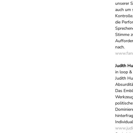
unserer S
auch um 
Kontrolle
die Perfo
Sprechend
Stimme z
Aufforder
nach.
www.fann
Judith H
in loop &
Judith Hu
Absurditä
Das Emble
Werkzeug 
politisch
Dominier
hinterfra
Individual
www.judi