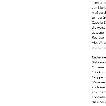
‘leerstel
von Maria
maßgesch
temporäre
Caecilia 
die weiss
goldenen
Repräsent
Vielfalt 
www.mar
Catherin
Siebdruck
Ornamenti
10 x 6 cm
Gruppe o
‘Vereinz
als touri
erwünscht
Kontroll
“In einer