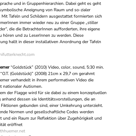
prache und in Gruppenhierarchien. Dabei geht es geht
symbolische Aneignung von Raum und so-zialer
. Mit Tafeln und Schildern ausgestattet formierten sich
rmerInnen immer wieder neu zu einer Gruppe „stiller
er“, die die BetrachterInnen aufforderten, ihre eigene
u hören und zu LeserInnen zu werden. Diese
ung hallt in dieser installativen Anordnung der Tafeln
ifutterknecht.com
uemer
“Goldstück” (2010) Video, color, sound, 5:30 min.
 “O.T. (Goldstück)” (2008) 21cm x 29,7 cm gerahmt
emer verhandelt in ihrem performativen Video die
t nationaler Autismen.
m der Flagge wird für sie dabei zu einem konzeptuellen
anhand dessen sie Identitätsvorstellungen, die an
e Fiktionen gebunden sind, einer Umkehrung unterzieht.
ende Normen und gesellschaftliche Codes werden
gt und ein Raum zur Reflektion über Zugehörigkeit und
ität eröffnet
thhuemer.net