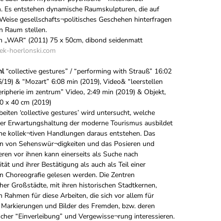
. Es entstehen dynamische Raumskulpturen, die auf
 Weise gesellschafts¬politisches Geschehen hinterfragen
n Raum stellen.
on „WAR“ (2011) 75 x 50cm, dibond seidenmatt
k-hoerlonski.com
nl
“collective gestures” / “performing with Strauß” 16:02
/19) & “Mozart” 6:08 min (2019), Video& “leerstellen
peripherie im zentrum” Video, 2:49 min (2019) & Objekt,
70 x 40 cm (2019)
beiten ‘collective gestures’ wird untersucht, welche
er Erwartungshaltung der moderne Tourismus ausbildet
he kollek¬tiven Handlungen daraus entstehen. Das
n von Sehenswür¬digkeiten und das Posieren und
eren vor ihnen kann einerseits als Suche nach
ität und ihrer Bestätigung als auch als Teil einer
en Choreografie gelesen werden. Die Zentren
her Großstädte, mit ihren historischen Stadtkernen,
n Rahmen für diese Arbeiten, die sich vor allem für
 Markierungen und Bilder des Fremden, bzw. deren
scher “Einverleibung” und Vergewisse¬rung interessieren.