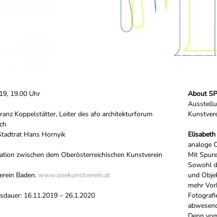
019, 19.00 Uhr
About S
Ausstell
Franz Koppelstätter, Leiter des afo architekturforum
Kunstver
ich
Stadtrat Hans Hornyik
Elisabeth
analoge C
ation zwischen dem Oberösterreichischen Kunstverein
Mit Spure
Sowohl di
erein Baden.
www.ooekunstverein.at
und Objek
mehr Vorh
sdauer: 16.11.2019 – 26.1.2020
Fotografi
abwesend 
Denn vom 