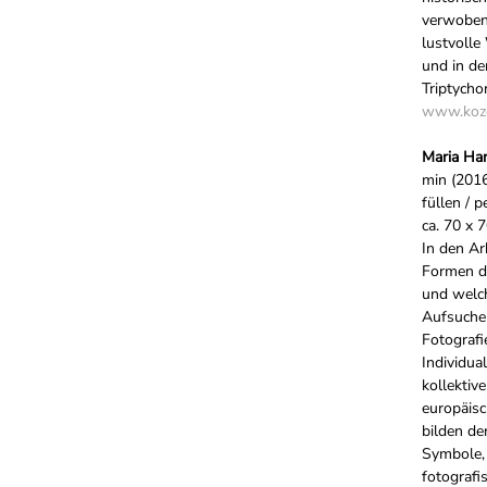
verwoben
lustvolle
und in de
Triptych
www.koze
Maria Ha
min (2016
füllen / 
ca. 70 x 
In den Ar
Formen d
und welc
Aufsuche
Fotografi
Individual
kollektiv
europäisc
bilden de
Symbole,
fotografi