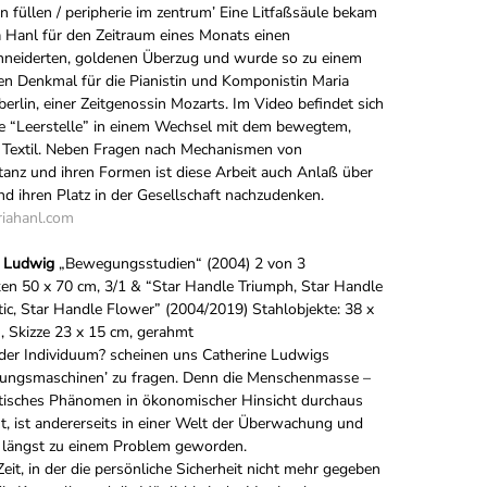
len füllen / peripherie im zentrum’ Eine Litfaßsäule bekam
 Hanl für den Zeitraum eines Monats einen
neiderten, goldenen Überzug und wurde so zu einem
n Denkmal für die Pianistin und Komponistin Maria
Eberlin, einer Zeitgenossin Mozarts. Im Video befindet sich
e “Leerstelle” in einem Wechsel mit dem bewegtem,
 Textil. Neben Fragen nach Mechanismen von
anz und ihren Formen ist diese Arbeit auch Anlaß über
und ihren Platz in der Gesellschaft nachzudenken.
iahanl.com
e Ludwig
„Bewegungsstudien“ (2004) 2 von 3
en 50 x 70 cm, 3/1 & “Star Handle Triumph, Star Handle
c, Star Handle Flower” (2004/2019) Stahlobjekte: 38 x
, Skizze 23 x 15 cm, gerahmt
der Individuum? scheinen uns Catherine Ludwigs
elungsmaschinen’ zu fragen. Denn die Menschenmasse –
stisches Phänomen in ökonomischer Hinsicht durchaus
, ist andererseits in einer Welt der Überwachung und
e längst zu einem Problem geworden.
 Zeit, in der die persönliche Sicherheit nicht mehr gegeben